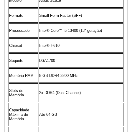
Modelo
Albus S1619
Formato
Small Form Factor (SFF)
Processador
Intel® Core™ i5-13400 (13ª geração)
Chipset
Intel® H610
Soquete
LGA1700
Memória RAM
8 GB DDR4 3200 MHz
Slots de
2x DDR4 (Dual Channel)
Memória
Capacidade
Máxima de
Até 64 GB
Memória