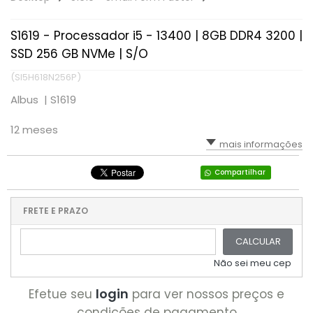
S1619 - Processador i5 - 13400 | 8GB DDR4 3200 |
SSD 256 GB NVMe | S/O
(SI5H618N256P)
Albus |
S1619
12 meses
mais informações
Compartilhar
FRETE E PRAZO
CALCULAR
Não sei meu cep
login
Efetue seu
para ver nossos preços e
condições de pagamento