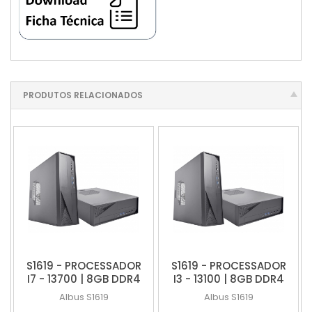
PRODUTOS RELACIONADOS
S1619 - PROCESSADOR
S1619 - PROCESSADOR
I7 - 13700 | 8GB DDR4
I3 - 13100 | 8GB DDR4
3200 | SSD 256 GB
3200 | SSD 256 GB
Albus
S1619
Albus
S1619
NVME | S/O
NVME | S/O